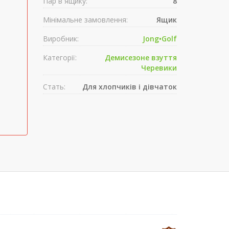
Пар в ящику:
8
Мінімальне замовлення:
Ящик
Виробник:
Jong•Golf
Категорії:
Демисезонe взуття
Черевики
Стать:
Для хлопчиків і дівчаток