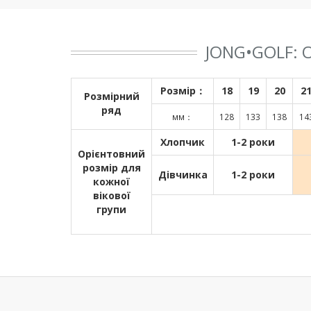
JONG•GOLF:
Розмір：
18
19
20
2
Розмірний
ряд
мм：
128
133
138
14
Хлопчик
1-2 роки
Орієнтовний
розмір для
Дівчинка
1-2 роки
кожної
вікової
групи