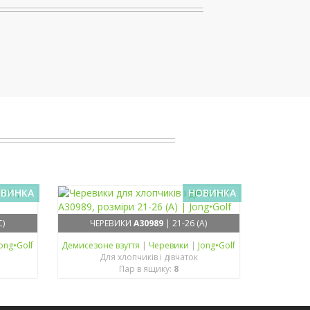
ВИНКА
НОВИНКА
C)
ЧЕРЕВИКИ
A30989
| 21-26 (A)
ong•Golf
Демисезонe взуття
|
Черевики
|
Jong•Golf
Для хлопчиків і дівчаток
Пар в ящику:
8