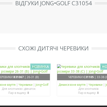
ВІДГУКИ JONG•GOLF C31054
СХОЖІ ДИТЯЧІ ЧЕРЕВИКИ
НОВИНКА
НО
ЧЕРЕВИКИ
B31067
| 26-31 (B)
ЧЕРЕВИКИ
C31105
| 33-38 (
зонe взуття
|
Черевики
|
Jong•Golf
Демисезонe взуття
|
Черевики
|
J
Для хлопчиків і дівчаток
Для хлопчиків
Пар в ящику:
8
Пар в ящику:
8