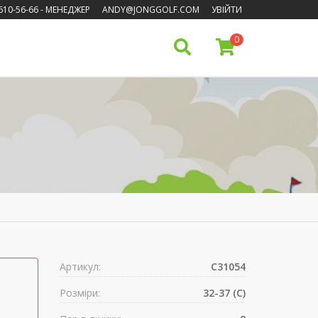
610-56-66
- МЕНЕДЖЕР
ANDY@JONGGOLF.COM
УВІЙТИ
0
Артикул:
C31054
Розміри:
32-37 (C)