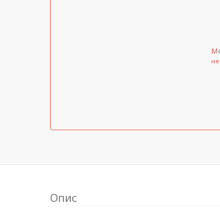
Мо
не
Опис