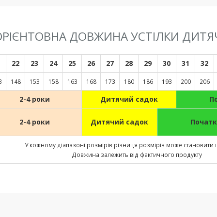
 ОРІЄНТОВНА ДОВЖИНА УСТІЛКИ ДИТЯ
1
22
23
24
25
26
27
28
29
30
31
32
3
148
153
158
163
168
173
180
186
193
200
206
2-4 роки
Дитячий садок
П
2-4 роки
Дитячий садок
Початк
У кожному діапазоні розмірів різниця розмірів може становити 
Довжина залежить від фактичного продукту