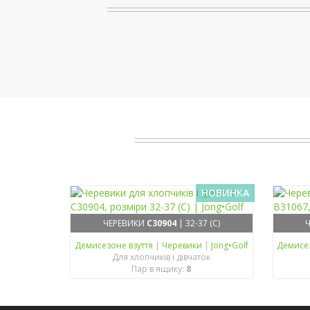
НОВИНКА
ЧЕРЕВИКИ
C30904
| 32-37 (C)
Демисезонe взуття
|
Черевики
|
Jong•Golf
Демисе
Для хлопчиків і дівчаток
Пар в ящику:
8