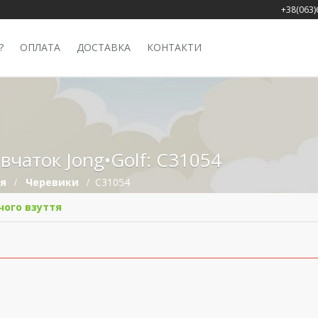
+38(063)
?
ОПЛАТА
ДОСТАВКА
КОНТАКТИ
івчаток Jong•Golf: C31054
тя
Черевики
C31054
чого взуття