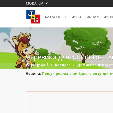
МОВА (UA)
КАТАЛОГ
НОВИНИ
ЯК ЗАМОВИТИ
Черевики для хлопчиків і д
Jong•Golf
Каталог
Демисезонe взут
Новини:
Пошук реально вигідного опту дитя