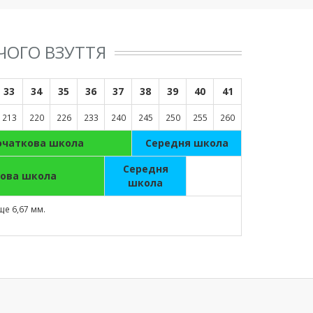
ЧОГО ВЗУТТЯ
33
34
35
36
37
38
39
40
41
213
220
226
233
240
245
250
255
260
очаткова школа
Cередня школа
Cередня
ова школа
школа
ще 6,67 мм.