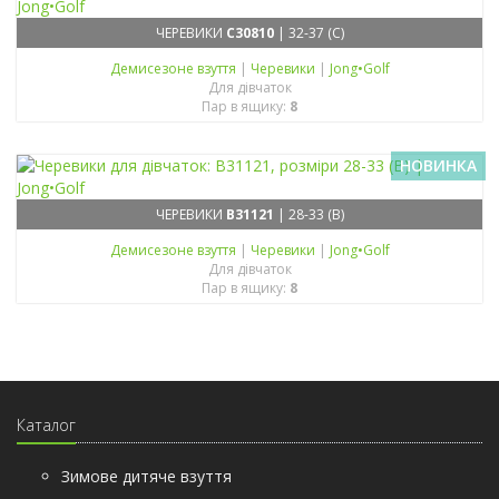
ЧЕРЕВИКИ
C30810
| 32-37 (C)
Демисезонe взуття
|
Черевики
|
Jong•Golf
Для дівчаток
Пар в ящику:
8
НОВИНКА
ЧЕРЕВИКИ
B31121
| 28-33 (B)
Демисезонe взуття
|
Черевики
|
Jong•Golf
Для дівчаток
Пар в ящику:
8
Каталог
Зимове дитяче взуття