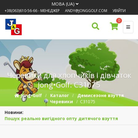
МОВА (UA)
+38(063)610-56-66
- МЕНЕДЖЕР
ANDY@JONGGOLF.COM
УВІЙТИ
0
Черевики для хлопчиків і дівчаток
Jong•Golf: C31075
Jong•Golf
Каталог
Демисезонe взуття
Черевики
C31075
Новини:
Пошук реально вигідного опту дитячого взуття