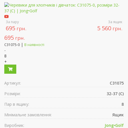
За пару
За ящик
695
5 560
грн.
грн.
695
грн.
|
C31075-0
В наявності
-
8
+
Артикул:
C31075
Розміри:
32-37 (C)
Пар в ящику:
8
Мінімальне замовлення:
Ящик
Виробник:
Jong•Golf