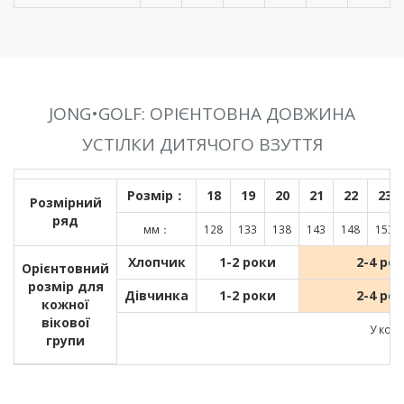
JONG•GOLF: ОРІЄНТОВНА ДОВЖИНА
УСТІЛКИ ДИТЯЧОГО ВЗУТТЯ
Розмір：
18
19
20
21
22
23
Розмірний
ряд
мм：
128
133
138
143
148
153
Хлопчик
1-2 роки
2-4 ро
Орієнтовний
розмір для
Дівчинка
1-2 роки
2-4 ро
кожної
вікової
У кожн
групи