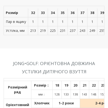
Розмір
32
33
34
35
36
37
38
39
Пар в ящику
1
1
1
1
1
1
1
1
Устілка, мм
213
219
225
231
237
243
249
255
JONG•GOLF: ОРІЄНТОВНА ДОВЖИНА
УСТІЛКИ ДИТЯЧОГО ВЗУТТЯ
Розмір：
18
19
20
21
22
23
Розмірний
ряд
мм：
128
133
138
143
148
153
Хлопчик
1-2 роки
2-4 ро
Орієнтовний