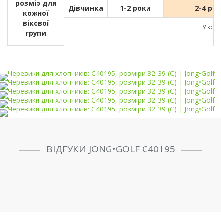
розмір для
Дівчинка
1-2 роки
2-4 ро
кожної
вікової
У кожн
групи
ВІДГУКИ JONG•GOLF C40195