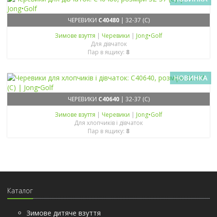
ЧЕРЕВИКИ
C40480
| 32-37 (C)
Зимове взуття
|
Черевики
|
Jong•Golf
Для дівчаток
Пар в ящику:
8
НОВИНКА
ЧЕРЕВИКИ
C40640
| 32-37 (C)
Зимове взуття
|
Черевики
|
Jong•Golf
Для хлопчиків і дівчаток
Пар в ящику:
8
Каталог
Зимове дитяче взуття