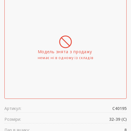
Модель знята з продажу
немає ні в одному iз складів
Артикул:
C40195
Розміри:
32-39 (C)
Пар в ящику:
8