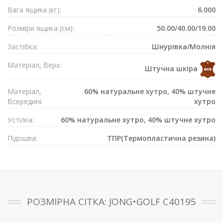
Вага ящика (кг):
6.000
Розмiри ящика (см):
50.00/40.00/19.00
Застібка:
Шнурівка/Mолнія
Матеріал, Верх:
Штучна шкіра
Матеріал,
60% натуральне хутро, 40% штучне
Всередині:
хутро
Устілка:
60% натуральне хутро, 40% штучне хутро
Підошва:
ТПР(Термопластична резина)
РОЗМІРНА СІТКА: JONG•GOLF C40195