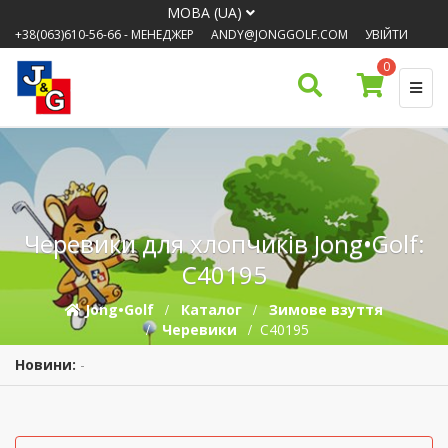
МОВА (UA)
+38(063)610-56-66
- МЕНЕДЖЕР
ANDY@JONGGOLF.COM
УВІЙТИ
0
Черевики для хлопчиків Jong•Golf:
C40195
Jong•Golf
Каталог
Зимове взуття
Черевики
C40195
Новини:
-