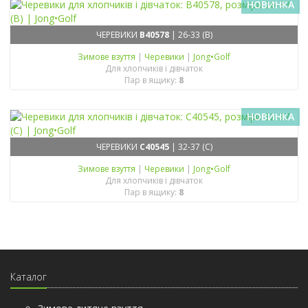
НОВИНКА
ЧЕРЕВИКИ
B40578
| 26-33 (B)
Зимове взуття
|
Черевики
|
Jong•Golf
Для хлопчиків і дівчаток
Пар в ящику:
8
НОВИНКА
ЧЕРЕВИКИ
C40545
| 32-37 (C)
Зимове взуття
|
Черевики
|
Jong•Golf
Для хлопчиків і дівчаток
Пар в ящику:
8
Каталог