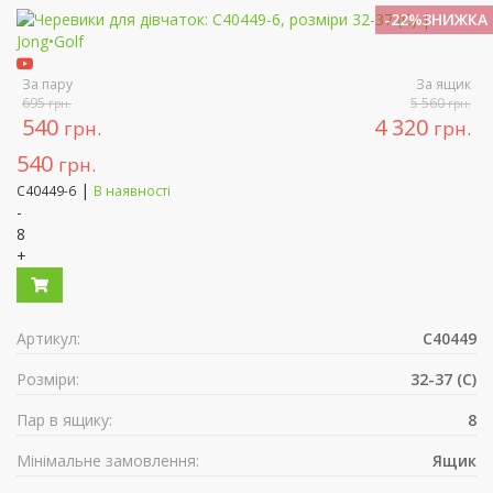
-22%ЗНИЖКА
За пару
За ящик
695
5 560
грн.
грн.
540
4 320
грн.
грн.
540
грн.
|
C40449-6
В наявності
-
8
+
Артикул:
C40449
Розміри:
32-37 (C)
Пар в ящику:
8
Мінімальне замовлення:
Ящик