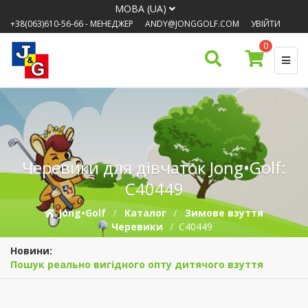
МОВА (UA)
+38(063)610-56-66
- МЕНЕДЖЕР
ANDY@JONGGOLF.COM
УВІЙТИ
0
Черевики для дівчаток Jong•Golf:
C40449
Jong•Golf
Каталог
Зимове взуття
Черевики
C40449
Новини:
Пошук реально вигідного опту дитячого взуття