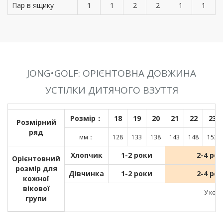
Пар в ящику
1
1
2
2
1
1
JONG•GOLF: ОРІЄНТОВНА ДОВЖИНА
УСТІЛКИ ДИТЯЧОГО ВЗУТТЯ
Розмір：
18
19
20
21
22
23
Розмірний
ряд
мм：
128
133
138
143
148
153
Хлопчик
1-2 роки
2-4 ро
Орієнтовний
розмір для
Дівчинка
1-2 роки
2-4 ро
кожної
вікової
У кожн
групи