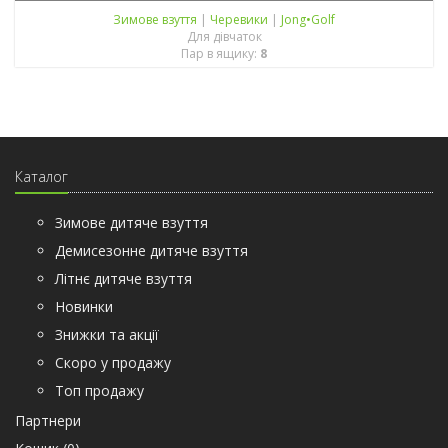
Зимове взуття
|
Черевики
|
Jong•Golf
Для дівчаток
Пар в ящику:
8
Каталог
Зимове дитяче взуття
Демисезонне дитяче взуття
Літнє дитяче взуття
Новинки
Знижки та акції
Скоро у продажу
Топ продажу
Партнери