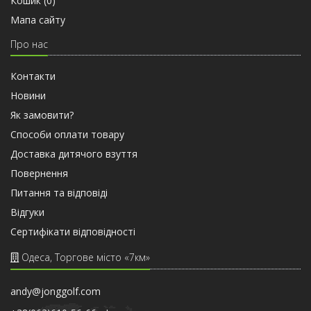
Кошик (
0
)
Мапа сайту
Про нас
Контакти
Новини
Як замовити?
Способи оплати товару
Доставка дитячого взуття
Повернення
Питання та відповіді
Відгуки
Сертифiкати вiдповiдностi
Одеса, Торгове місто «7км»
andy@jonggolf.com