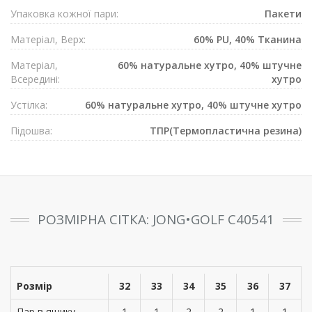
Упаковка кожної пари:
Пакети
Матеріал, Верх:
60% PU, 40% Тканина
Матеріал,
60% натуральне хутро, 40% штучне
Всередині:
хутро
Устілка:
60% натуральне хутро, 40% штучне хутро
Підошва:
ТПР(Термопластична резина)
РОЗМІРНА СІТКА: JONG•GOLF C40541
Розмір
32
33
34
35
36
37
Пар в ящику
1
1
2
2
1
1