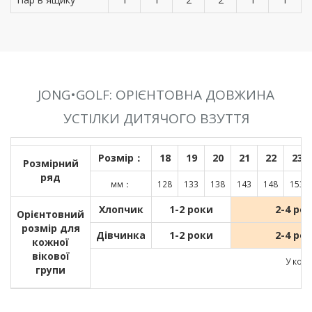
JONG•GOLF: ОРІЄНТОВНА ДОВЖИНА
УСТІЛКИ ДИТЯЧОГО ВЗУТТЯ
Розмір：
18
19
20
21
22
23
Розмірний
ряд
мм：
128
133
138
143
148
153
Хлопчик
1-2 роки
2-4 ро
Орієнтовний
розмір для
Дівчинка
1-2 роки
2-4 ро
кожної
вікової
У кожн
групи