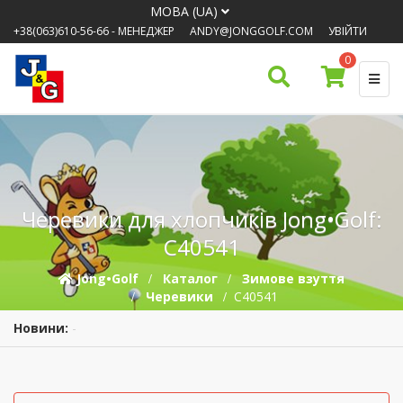
МОВА (UA)
+38(063)610-56-66
- МЕНЕДЖЕР
ANDY@JONGGOLF.COM
УВІЙТИ
0
Черевики для хлопчиків Jong•Golf:
C40541
Jong•Golf
Каталог
Зимове взуття
Черевики
C40541
Новини:
-