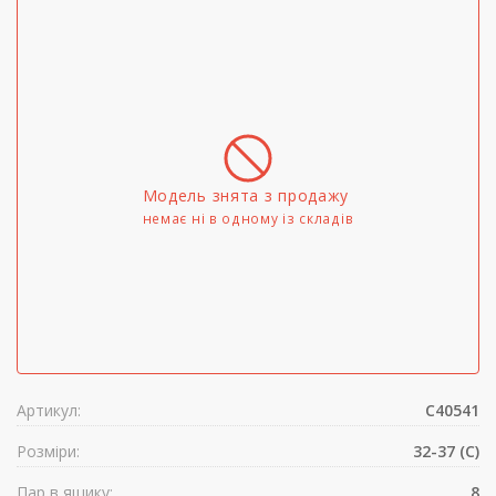
Модель знята з продажу
немає ні в одному iз складів
Артикул:
C40541
Розміри:
32-37 (C)
Пар в ящику:
8