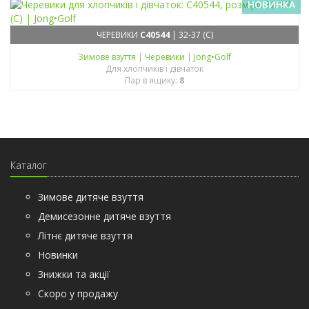
НОВИНКА
ЧЕРЕВИКИ
C40544
| 32-37 (C)
Зимове взуття
|
Черевики
|
Jong•Golf
Для хлопчиків і дівчаток
Пар в ящику:
8
Каталог
Зимове дитяче взуття
Демисезонне дитяче взуття
Літнє дитяче взуття
Новинки
Знижки та акції
Скоро у продажу