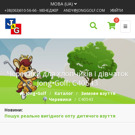
МОВА (UA)
+38(063)610-56-66
- МЕНЕДЖЕР
ANDY@JONGGOLF.COM
УВІЙТИ
0
Черевики для хлопчиків і дівчаток
Jong•Golf: C40543
Jong•Golf
Каталог
Зимове взуття
Черевики
C40543
Новини:
Пошук реально вигідного опту дитячого взуття