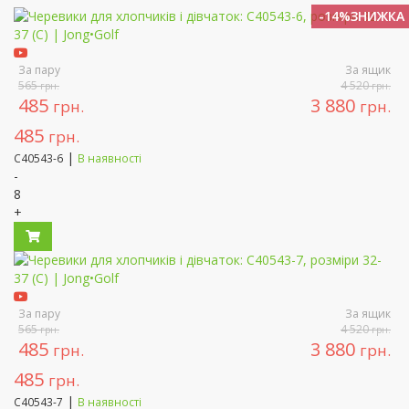
-14%ЗНИЖКА
-14%ЗНИЖКА
За пару
За ящик
565
4 520
грн.
грн.
485
3 880
грн.
грн.
485
грн.
|
C40543-6
В наявності
-
8
+
За пару
За ящик
565
4 520
грн.
грн.
485
3 880
грн.
грн.
485
грн.
|
C40543-7
В наявності