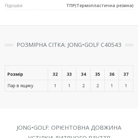
Підошва:
ТПР(Термопластична резина)
РОЗМІРНА СІТКА: JONG•GOLF C40543
Розмір
32
33
34
35
36
37
Пар в ящику
1
1
2
2
1
1
JONG•GOLF: ОРІЄНТОВНА ДОВЖИНА