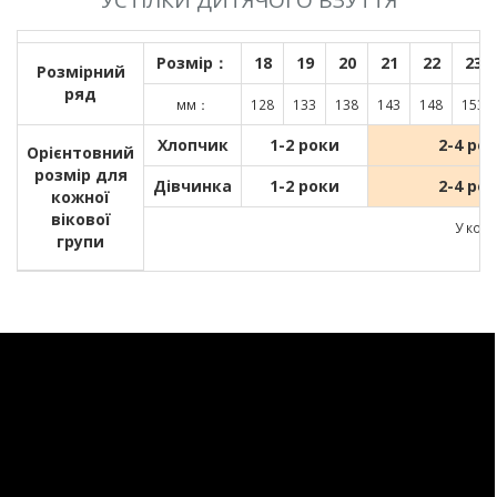
УСТІЛКИ ДИТЯЧОГО ВЗУТТЯ
Розмір：
18
19
20
21
22
23
Розмірний
ряд
мм：
128
133
138
143
148
153
Хлопчик
1-2 роки
2-4 ро
Орієнтовний
розмір для
Дівчинка
1-2 роки
2-4 ро
кожної
вікової
У кожн
групи