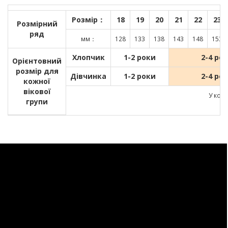
Розмір：
18
19
20
21
22
23
Розмірний
ряд
мм：
128
133
138
143
148
153
Хлопчик
1-2 роки
2-4 ро
Орієнтовний
розмір для
Дівчинка
1-2 роки
2-4 ро
кожної
вікової
У кожн
групи