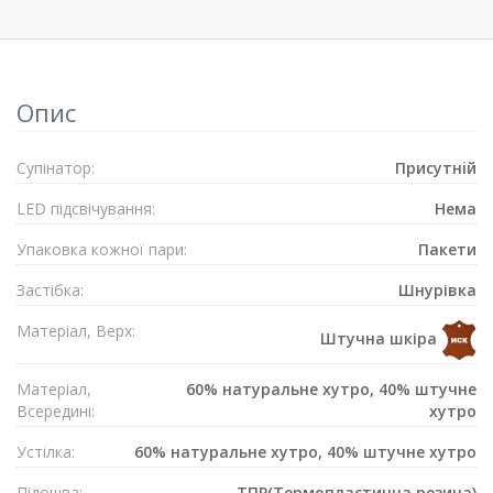
Опис
Супiнатор:
Присутнiй
LED підсвічування:
Нема
Упаковка кожної пари:
Пакети
Застібка:
Шнурівка
Матеріал, Верх:
Штучна шкіра
Матеріал,
60% натуральне хутро, 40% штучне
Всередині:
хутро
Устілка:
60% натуральне хутро, 40% штучне хутро
Підошва:
ТПР(Термопластична резина)