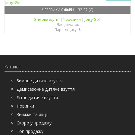
ЧЕРЕВИКИ
C40451
| 32-37 (C)
Зимове взуття
|
Черевики
|
Jong•Golf
Для дівчаток
Пар в ящику:
8
Каталог
Зимове дитяче взуття
Демисезонне дитяче взуття
Літнє дитяче взуття
Новинки
Знижки та акції
Скоро у продажу
Топ продажу