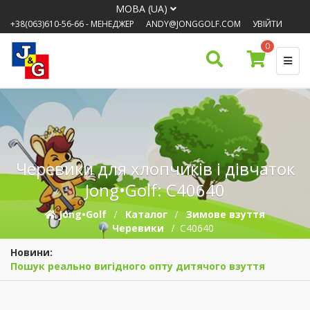
МОВА (UA)
+38(063)610-56-66
- МЕНЕДЖЕР
ANDY@JONGGOLF.COM
УВІЙТИ
0
Черевики для хлопчиків і дівчаток
Jong•Golf: C40640
Jong•Golf
Каталог
Зимове взуття
Черевики
C40640
Новини:
Пошук реально вигідного опту дитячого взуття