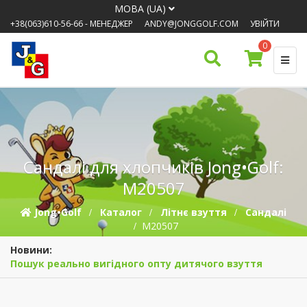
МОВА (UA)
+38(063)610-56-66
- МЕНЕДЖЕР
ANDY@JONGGOLF.COM
УВІЙТИ
0
Сандалі для хлопчиків Jong•Golf:
M20507
Jong•Golf
Каталог
Літнє взуття
Сандалі
M20507
Новини:
Пошук реально вигідного опту дитячого взуття