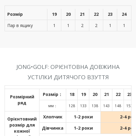
Розмір
19
20
21
22
23
24
Пар в ящику
1
1
2
2
1
1
JONG•GOLF: ОРІЄНТОВНА ДОВЖИНА
УСТІЛКИ ДИТЯЧОГО ВЗУТТЯ
Розмір：
18
19
20
21
22
23
Розмірний
ряд
мм：
128
133
138
143
148
153
Хлопчик
1-2 роки
2-4 ро
Орієнтовний
розмір для
Дівчинка
1-2 роки
2-4 ро
кожної