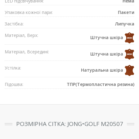
LED підсвічування:
Нема
Упаковка кожної пари:
Пакети
Застібка:
Липучка
Матеріал, Верх:
Штучна шкіра
Матеріал, Всередині:
Штучна шкіра
Устілка:
Натуральна шкіра
Підошва:
ТПР(Термопластична резина)
РОЗМІРНА СІТКА: JONG•GOLF M20507