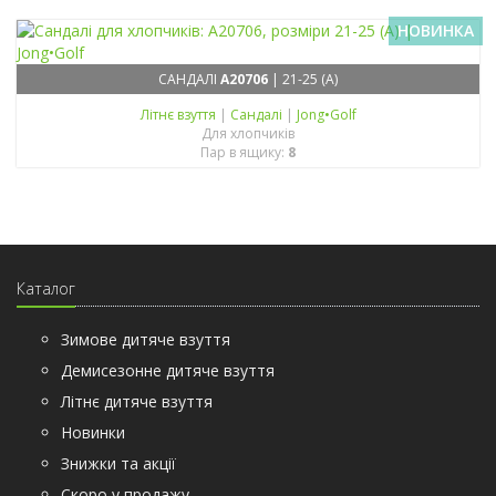
НОВИНКА
САНДАЛІ
A20706
| 21-25 (A)
Літнє взуття
|
Сандалі
|
Jong•Golf
Для хлопчиків
Пар в ящику:
8
Каталог
Зимове дитяче взуття
Демисезонне дитяче взуття
Літнє дитяче взуття
Новинки
Знижки та акції
Скоро у продажу