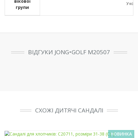
вікової
У кожн
групи
ВІДГУКИ JONG•GOLF M20507
СХОЖІ ДИТЯЧІ САНДАЛІ
НОВИНКА