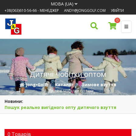
МОВА (UA)
+38(063)610-56-66
- МЕНЕДЖЕР
ANDY@JONGGOLF.COM
УВІЙТИ
0
Дитячі чобітки оптом
Jong•Golf
Каталог
Зимове взуття
Дитячі чобітки оптом
Новини:
Пошук реально вигідного опту дитячого взуття
0 Товарiв