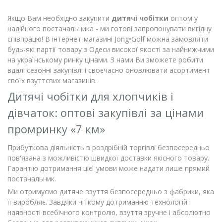
Якщо Вам необхідно закупити
дитячі чобітки
оптом у
надійного постачальника - ми готові запропонувати вигідну
співпрацю! В інтернет-магазині Jong•Golf можна замовляти
будь-які партії товару з Одеси високої якості за найнижчими
на українському ринку цінами. З нами Ви зможете робити
вдалі сезонні закупівлі і своєчасно оновлювати асортимент
своїх взуттєвих магазинів.
Дитячі чобітки для хлопчиків і
дівчаток: оптові закупівлі за цінами
промринку «7 км»
Прибуткова діяльність в роздрібній торгівлі безпосередньо
пов'язана з можливістю швидкої доставки якісного товару.
Гарантію дотримання цієї умови може надати лише прямий
постачальник.
Ми отримуємо дитяче взуття безпосередньо з фабрики, яка
її виробляє. Завдяки чіткому дотриманню технологій і
наявності всебічного контролю, взуття зручне і абсолютно