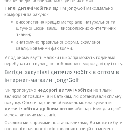
безпечне для розвиваючихся дитячих ніжок.
Теплі дитячі чобітки
від ТМ Jong•Golf максимально
комфортні за рахунок:
використання кращих матеріалів: натуральної та
штучної шкіри, замші, високоякісних синтетичних
тканин;
анатомічно правильної форми, схваленої
кваліфікованими фахівцями.
У подібному взутті малюки і школярі можуть годинами
перебувати на вулиці, не побоюючись морозу, вітру і снігу.
Вигідні закупівлі дитячих чобітків оптом в
інтернет-магазині Jong•Golf
Ми пропонуємо
недорогі дитячі чобітки
не тільки
великим оптовикам, а й батькам, які організували спільну
покупку. Обсяги партій не обмежені: можна купувати
дитячі чобітки дрібним оптом
або партіями для цілої
мережі дитячих магазинів.
Оскільки ми є прямими постачальниками, Ви можете бути
впевнені в наявності всіх товарних позицій на момент