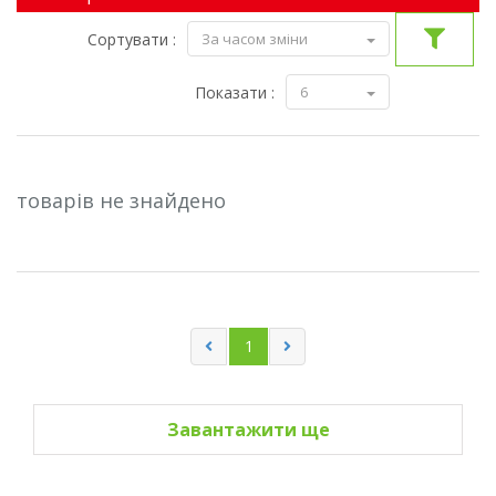
Сортувати :
За часом зміни
Показати :
6
товарiв не знайдено
1
Завантажити ще