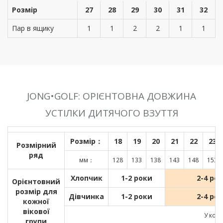
Розмір
27
28
29
30
31
32
Пар в ящику
1
1
2
2
1
1
JONG•GOLF: ОРІЄНТОВНА ДОВЖИНА
УСТІЛКИ ДИТЯЧОГО ВЗУТТЯ
Розмір：
18
19
20
21
22
23
Розмірний
ряд
мм：
128
133
138
143
148
153
Хлопчик
1-2 роки
2-4 ро
Орієнтовний
розмір для
Дівчинка
1-2 роки
2-4 ро
кожної
вікової
У кожн
групи