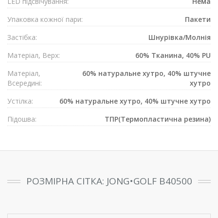
LED підсвічування:
Нема
Упаковка кожної пари:
Пакети
Застібка:
Шнурівка/Mолнія
Матеріал, Верх:
60% Тканина, 40% PU
Матеріал,
60% натуральне хутро, 40% штучне
Всередині:
хутро
Устілка:
60% натуральне хутро, 40% штучне хутро
Підошва:
ТПР(Термопластична резина)
РОЗМІРНА СІТКА: JONG•GOLF B40500