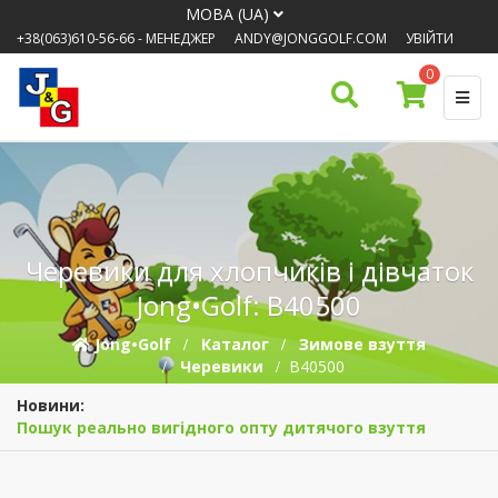
МОВА (UA)
+38(063)610-56-66
- МЕНЕДЖЕР
ANDY@JONGGOLF.COM
УВІЙТИ
0
Черевики для хлопчиків і дівчаток
Jong•Golf: B40500
Jong•Golf
Каталог
Зимове взуття
Черевики
B40500
Новини:
Пошук реально вигідного опту дитячого взуття