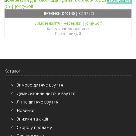
НОВИНКА
ЧЕРЕВИКИ
C40640
| 32-37 (C)
Зимове взуття
|
Черевики
|
Jong•Golf
Для хлопчиків і дівчаток
Пар в ящику:
8
Каталог
Зимове дитяче взуття
Демисезонне дитяче взуття
Літнє дитяче взуття
Новинки
Знижки та акції
Скоро у продажу
Топ продажу